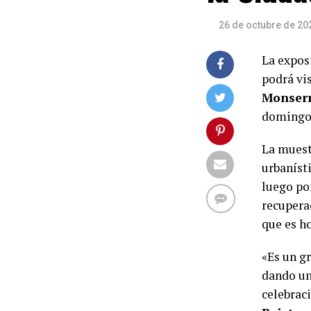
26 de octubre de 20
La expos
podrá vis
Monser
domingos
La muest
urbaníst
luego po
recuperac
que es ho
«Es un g
dando un
celebraci