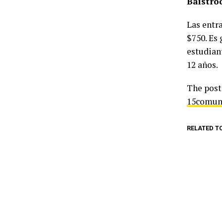
Baistroc
Las entr
$750. Es 
estudian
12 años.
The pos
15comun
RELATED T