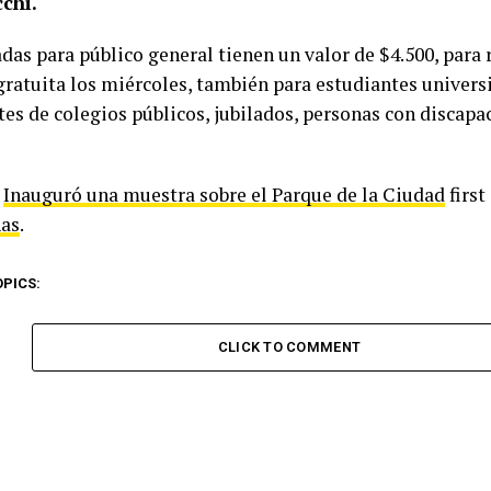
chi.
adas para público general tienen un valor de $4.500, para
gratuita los miércoles, también para estudiantes univers
tes de colegios públicos, jubilados, personas con discap
t
Inauguró una muestra sobre el Parque de la Ciudad
first
as
.
OPICS:
CLICK TO COMMENT