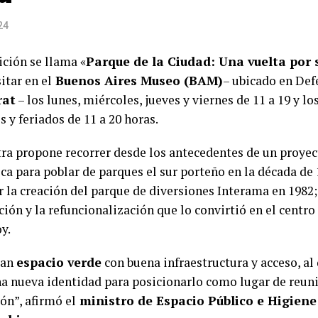
24
ición se llama «
Parque de la Ciudad: Una vuelta por 
itar en el
Buenos Aires Museo (BAM)
– ubicado en Def
rat
– los lunes, miércoles, jueves y viernes de 11 a 19 y lo
 y feriados de 11 a 20 horas.
ra propone recorrer desde los antecedentes de un proyec
ica para poblar de parques el sur porteño en la década de
r la creación del parque de diversiones Interama en 1982;
ión y la refuncionalización que lo convirtió en el centro
y.
ran
espacio verde
con buena infraestructura y acceso, al
a nueva identidad para posicionarlo como lugar de reun
ón”, afirmó el
ministro de Espacio Público e Higiene