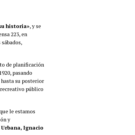
su historia»
, y se
ensa 223, en
s sábados,
to de planificación
 1920, pasando
 hasta su posterior
 recreativo público
 que le estamos
ión y
 Urbana, Ignacio