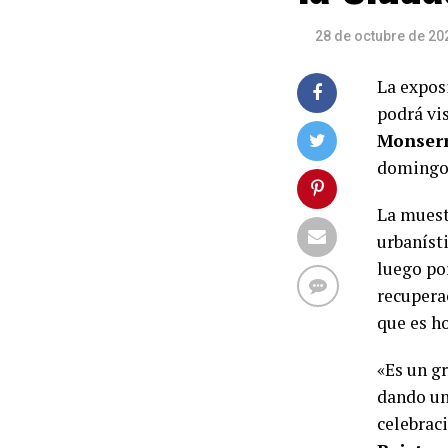
28 de octubre de 20
La expos
podrá vis
Monser
domingos
La muest
urbaníst
luego po
recuperac
que es ho
«Es un g
dando un
celebraci