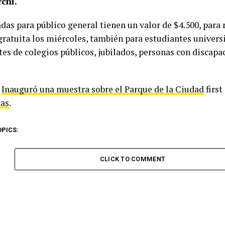
chi.
adas para público general tienen un valor de $4.500, para
gratuita los miércoles, también para estudiantes univers
tes de colegios públicos, jubilados, personas con discap
t
Inauguró una muestra sobre el Parque de la Ciudad
first
as
.
OPICS:
CLICK TO COMMENT