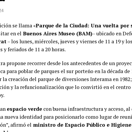
24
ición se llama «
Parque de la Ciudad: Una vuelta por 
itar en el
Buenos Aires Museo (BAM)
– ubicado en Def
rat
– los lunes, miércoles, jueves y viernes de 11 a 19 y lo
 y feriados de 11 a 20 horas.
ra propone recorrer desde los antecedentes de un proyec
ica para poblar de parques el sur porteño en la década de
r la creación del parque de diversiones Interama en 1982;
ión y la refuncionalización que lo convirtió en el centro
y.
ran
espacio verde
con buena infraestructura y acceso, al
a nueva identidad para posicionarlo como lugar de reun
ón”, afirmó el
ministro de Espacio Público e Higiene