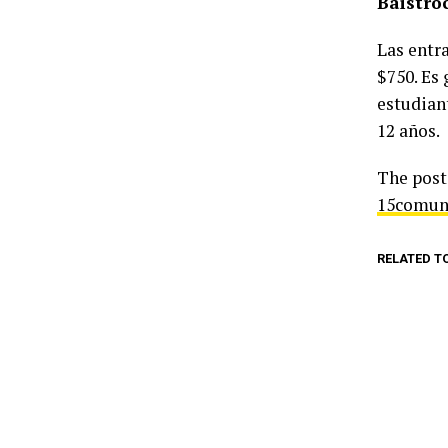
Baistroc
Las entr
$750. Es 
estudian
12 años.
The pos
15comun
RELATED T