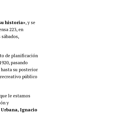
su historia»
, y se
ensa 223, en
s sábados,
to de planificación
 1920, pasando
 hasta su posterior
 recreativo público
 que le estamos
ión y
 Urbana, Ignacio