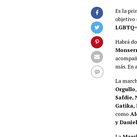
Es la pr
objetivo 
LGBTQ
Habrá do
Monser
acompañ
más. En 
La march
Orgullo
Safdie, 
Gatika,
como
Al
y Danie
La
March