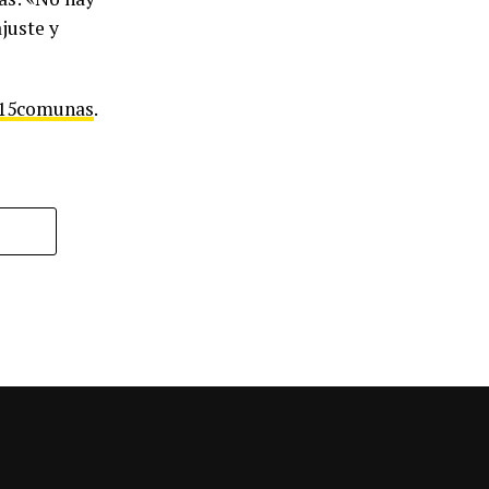
ajuste y
15comunas
.