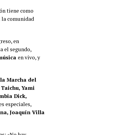
ión tiene como
 la comunidad
reso, en
a el segundo,
 música
en vivo, y
la Marcha del
, Taichu, Yami
umbia Dick,
s especiales,
a, Joaquín Villa
as: «No hay