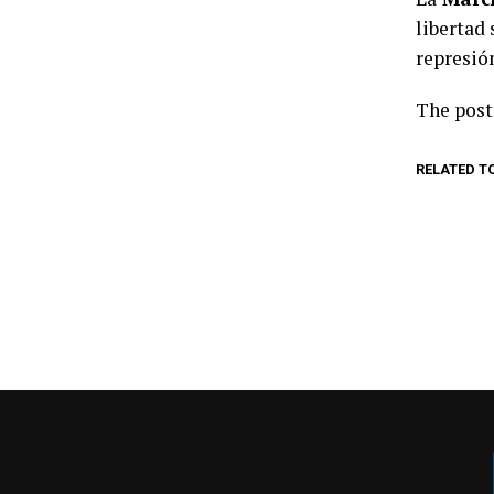
libertad 
represión
The pos
RELATED T