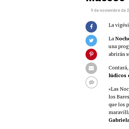
9 de noviembre de 
La vigés
La
Noche
una prog
abrirán 
Contará,
lúdicos 
«Las Noc
los Bare
que los 
maravilla
Gabriel