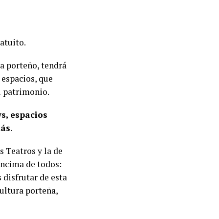
atuito.
ra porteño, tendrá
 espacios, que
u patrimonio.
ws, espacios
más
.
 Teatros y la de
encima de todos:
 disfrutar de esta
Cultura porteña,