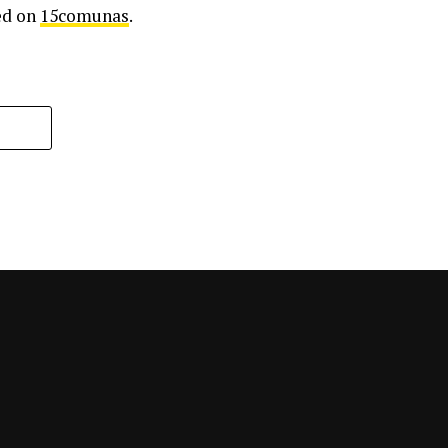
ed on
15comunas
.